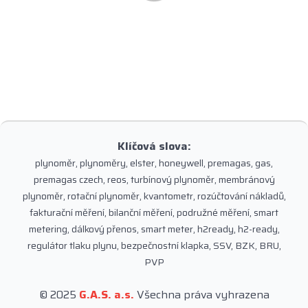
Klíčová slova:
plynoměr, plynoměry, elster, honeywell, premagas, gas,
premagas czech, reos, turbínový plynoměr, membránový
plynoměr, rotační plynoměr, kvantometr, rozúčtování nákladů,
fakturační měření, bilanční měření, podružné měření, smart
metering, dálkový přenos, smart meter, h2ready, h2-ready,
regulátor tlaku plynu, bezpečnostní klapka, SSV, BZK, BRU,
PVP
© 2025
G.A.S. a.s.
Všechna práva vyhrazena