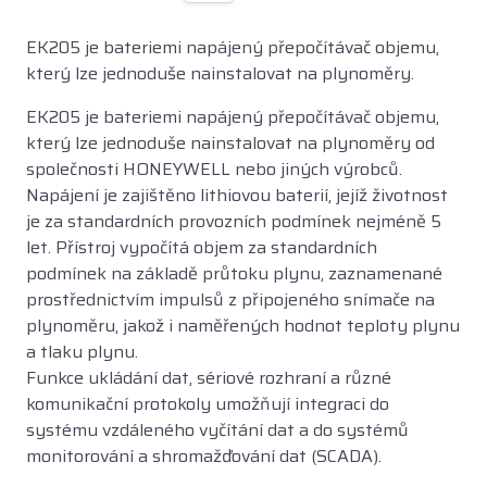
EK205 je bateriemi napájený přepočítávač objemu,
který lze jednoduše nainstalovat na plynoměry.
EK205 je bateriemi napájený přepočítávač objemu,
který lze jednoduše nainstalovat na plynoměry od
společnosti HONEYWELL nebo jiných výrobců.
Napájení je zajištěno lithiovou baterií, jejíž životnost
je za standardních provozních podmínek nejméně 5
let. Přístroj vypočítá objem za standardních
podmínek na základě průtoku plynu, zaznamenané
prostřednictvím impulsů z připojeného snímače na
plynoměru, jakož i naměřených hodnot teploty plynu
a tlaku plynu.
Funkce ukládání dat, sériové rozhraní a různé
komunikační protokoly umožňují integraci do
systému vzdáleného vyčítání dat a do systémů
monitorování a shromažďování dat (SCADA).