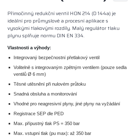
Přímočinný redukční ventil HON 214 (D 144a) je
ideální pro průmyslové a procesní aplikace s
vysokými tlakovými rozdíly. Malý regulátor tlaku
plynu splňuje normu DIN EN 334.
Vlastnosti a výhody:
Integrovaný bezpečnostní přetlakový ventil
Volitelně s integrovaným zpětným ventilem (pouze sedla
ventilů Ø 6 mm)
Těsné utěsnění při nulovém průtoku
Snadná obsluha a monitorování
Vhodné pro neagresivní plyny, jiné plyny na vyžádání
Registrace SEP dle PED
Max. přípustný tlak PS = 350 bar
Max. vstupní tlak (pu max): až 350 bar