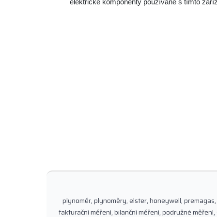
elektrické komponenty používané s tímto zař
plynoměr, plynoměry, elster, honeywell, premagas,
fakturační měření, bilanční měření, podružné měření