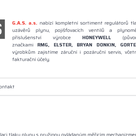
G.A.S. a.s
.
nabízí kompletní sortiment regulátorů tl
uzávěrů plynu, pojišťovacích ventilů a plynom
příslušenství výrobce
HONEYWELL
(pů
značkami
RMG,
ELSTER, BRYAN DONKIN, GORTE
výrobkům zajistíme záruční i pozáruční servis, vče
fakturační účely.
ontakt
laci tlaku plynu s pružinou ovládaným měřicím mechanizmem