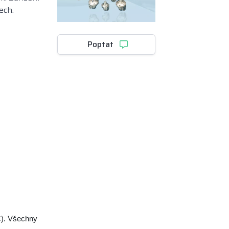
ech.
Poptat
C). Všechny