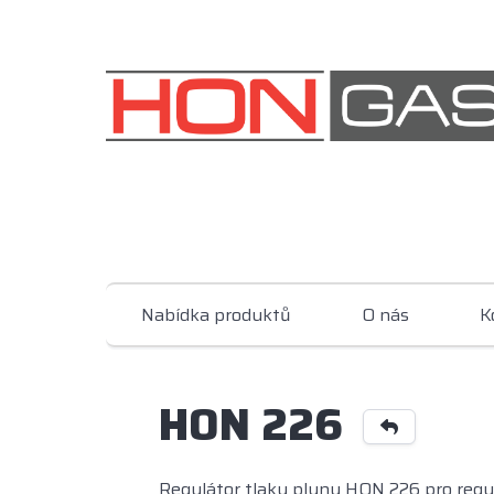
Nabídka produktů
O nás
K
HON 226
Regulátor tlaku plynu HON 226 pro regu