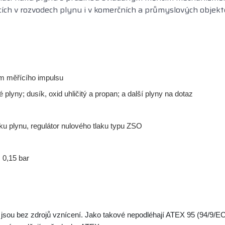
icích v rozvodech plynu i v komerčních a průmyslových objekt
ním měřícího impulsu
plyny; dusík, oxid uhličitý a propan; a další plyny na dotaz
ku plynu, regulátor nulového tlaku typu ZSO
 0,15 bar
jsou bez zdrojů vznícení. Jako takové nepodléhají ATEX 95 (94/9/E