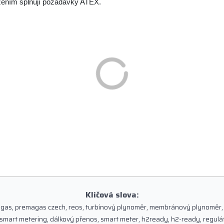
ízením splňují požadavky ATEX.
Klíčová slova:
 gas, premagas czech, reos, turbínový plynoměr, membránový plynoměr, 
, smart metering, dálkový přenos, smart meter, h2ready, h2-ready, regulá