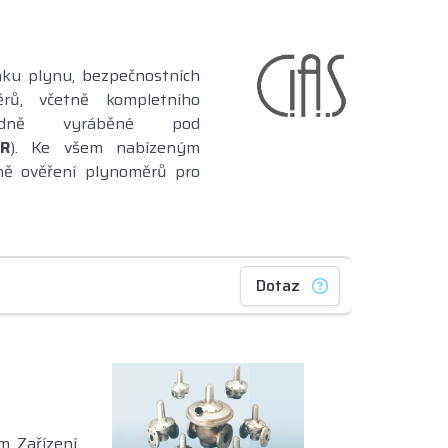
aku plynu, bezpečnostních
ěrů, včetně kompletního
vodně vyráběné pod
R
). Ke všem nabízeným
tně ověření plynoměrů pro
Dotaz
. Zařízení