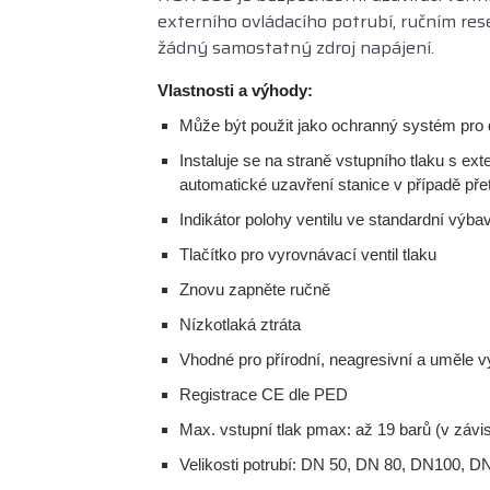
externího ovládacího potrubí, ručním re
žádný samostatný zdroj napájení.
Vlastnosti a výhody:
Může být použit jako ochranný systém pro 
Instaluje se na straně vstupního tlaku s ex
automatické uzavření stanice v případě přet
Indikátor polohy ventilu ve standardní výbav
Tlačítko pro vyrovnávací ventil tlaku
Znovu zapněte ručně
Nízkotlaká ztráta
Vhodné pro přírodní, neagresivní a uměle vy
Registrace CE dle PED
Max. vstupní tlak pmax: až 19 barů (v závisl
Velikosti potrubí: DN 50, DN 80, DN100, D