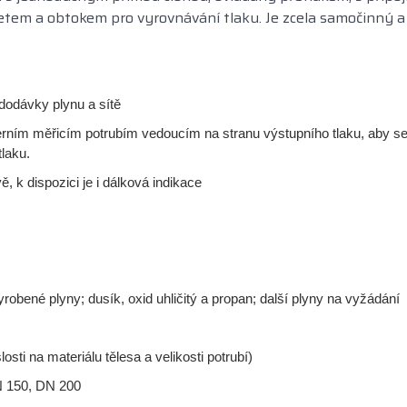
setem a obtokem pro vyrovnávání tlaku. Je zcela samočinný 
dodávky plynu a sítě
terním měřicím potrubím vedoucím na stranu výstupního tlaku, aby se 
laku.
ě, k dispozici je i dálková indikace
robené plyny; dusík, oxid uhličitý a propan; další plyny na vyžádání
osti na materiálu tělesa a velikosti potrubí)
N 150, DN 200