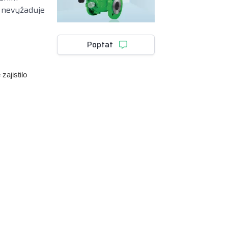
a nevyžaduje
Poptat
zajistilo