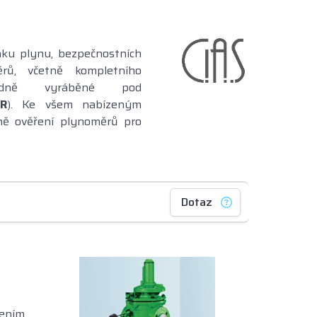
aku plynu, bezpečnostních
ěrů, včetně kompletního
vodně vyráběné pod
R
). Ke všem nabízeným
tně ověření plynoměrů pro
Dotaz
jením