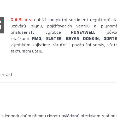
G.A.S. a.s
.
nabízí kompletní sortiment regulátorů tl
uzávěrů plynu, pojišťovacích ventilů a plynom
příslušenství výrobce
HONEYWELL
(pů
značkami
RMG,
ELSTER, BRYAN DONKIN, GORTE
výrobkům zajistíme záruční i pozáruční servis, vče
fakturační účely.
ontakt
l s jednoduchým přímou clonou, ovládaný přetlakem, s připo