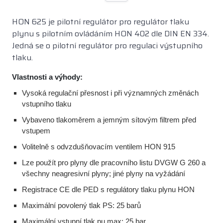
HON 625 je pilotní regulátor pro regulátor tlaku
plynu s pilotním ovládáním HON 402 dle DIN EN 334.
Jedná se o pilotní regulátor pro regulaci výstupního
tlaku.
Vlastnosti a výhody:
Vysoká regulační přesnost i při významných změnách
vstupního tlaku
Vybaveno tlakoměrem a jemným sítovým filtrem před
vstupem
Volitelně s odvzdušňovacím ventilem HON 915
Lze použít pro plyny dle pracovního listu DVGW G 260 a
všechny neagresivní plyny; jiné plyny na vyžádání
Registrace CE dle PED s regulátory tlaku plynu HON
Maximální povolený tlak PS: 25 barů
Maximální vstupní tlak pu max: 25 bar