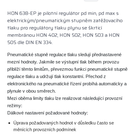
HON 638-EP je pilotní regulátor pd min, pd max s
elektrickým/pneumatickým stupněm zatěžovacího
tlaku pro regulátory tlaku plynu se škrticí
membránou HON 402, HON 502, HON 503 a HON
505 dle DIN EN 334.
Pneumatické stupně regulace tlaku sledují přednastavené
mezní hodnoty. Jakmile se výstupní tlak během provozu
přiblíží těmto limitům, převezmou funkci pneumatické stupně
regulace tlaku a udržují tlak konstantní. Přechod z
elektronického na pneumatické řízení probíhá automaticky a
plynule v obou směrech.
Mezi oběma limity tlaku lze realizovat následující provozní
režimy:
Dálkové nastavení požadované hodnoty:
Úprava požadovaných hodnot v důsledku často se
měnících provozních podmínek