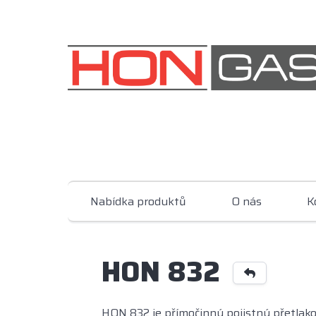
Nabídka produktů
O nás
K
HON 832
HON 832 je přímočinný pojistný přetlako