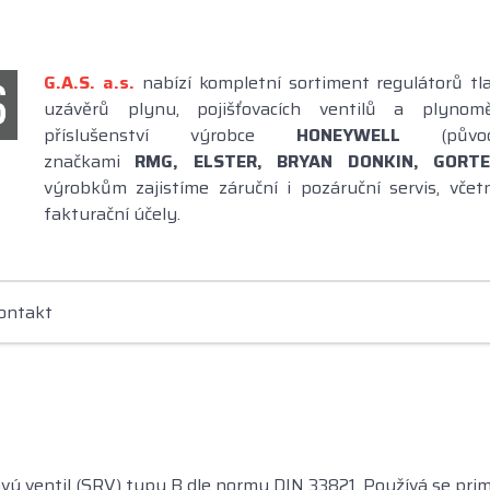
G.A.S. a.s
.
nabízí kompletní sortiment regulátorů tl
uzávěrů plynu, pojišťovacích ventilů a plynom
příslušenství výrobce
HONEYWELL
(pů
značkami
RMG,
ELSTER, BRYAN DONKIN, GORTE
výrobkům zajistíme záruční i pozáruční servis, vče
fakturační účely.
ontakt
vý ventil (SRV) typu B dle normy DIN 33821. Používá se pri