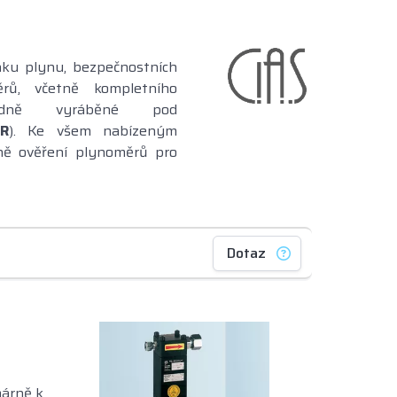
aku plynu, bezpečnostních
ěrů, včetně kompletního
vodně vyráběné pod
R
). Ke všem nabízeným
tně ověření plynoměrů pro
Dotaz
márně k