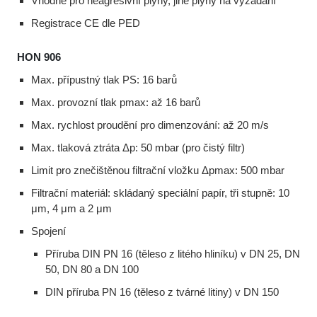
Vhodné pro neagresivní plyny, jiné plyny na vyžádání
Registrace CE dle PED
HON 906
Max. přípustný tlak PS: 16 barů
Max. provozní tlak pmax: až 16 barů
Max. rychlost proudění pro dimenzování: až 20 m/s
Max. tlaková ztráta Δp: 50 mbar (pro čistý filtr)
Limit pro znečištěnou filtrační vložku Δpmax: 500 mbar
Filtrační materiál: skládaný speciální papír, tři stupně: 10
μm, 4 μm a 2 μm
Spojení
Příruba DIN PN 16 (těleso z litého hliníku) v DN 25, DN
50, DN 80 a DN 100
DIN příruba PN 16 (těleso z tvárné litiny) v DN 150