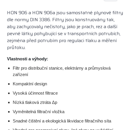
HON 906 a HON 906a jsou samostatné plynové filtry
dle normy DIN 3386. Filtry jsou konstruovány tak,
aby zachycovaly nečistoty, jako je prach, rez a další
pevné látky pohybující se v transportních potrubích,
zejména před potrubím pro regulaci tlaku a měření
průtoku.
Vlastnosti a výhody:
Filtr pro distribuční stanice, elektrárny a průmyslová
zařízení
Kompaktní design
Vysoká účinnost filtrace
Nízká tlaková ztráta Δp
Vyměnitelná filtrační vložka
Snadné čištění a ekologická likvidace filtračního síta