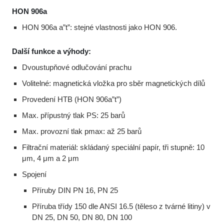
HON 906a
HON 906a a”t”: stejné vlastnosti jako HON 906.
Další funkce a výhody:
Dvoustupňové odlučování prachu
Volitelné: magnetická vložka pro sběr magnetických dílů
Provedení HTB (HON 906a”t”)
Max. přípustný tlak PS: 25 barů
Max. provozní tlak pmax: až 25 barů
Filtrační materiál: skládaný speciální papír, tři stupně: 10
μm, 4 μm a 2 μm
Spojení
Příruby DIN PN 16, PN 25
Příruba třídy 150 dle ANSI 16.5 (těleso z tvárné litiny) v
DN 25, DN 50, DN 80, DN 100