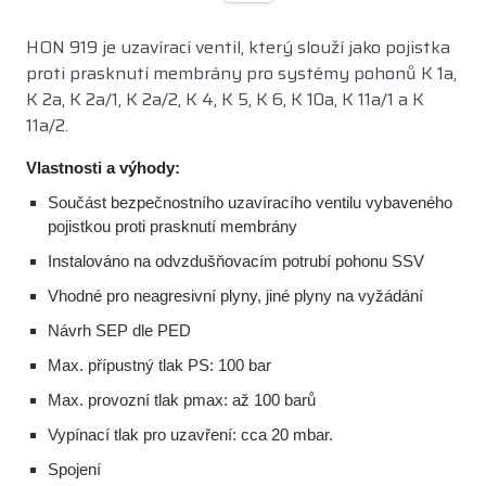
HON 919 je uzavírací ventil, který slouží jako pojistka
proti prasknutí membrány pro systémy pohonů K 1a,
K 2a, K 2a/1, K 2a/2, K 4, K 5, K 6, K 10a, K 11a/1 a K
11a/2.
Vlastnosti a výhody:
Součást bezpečnostního uzavíracího ventilu vybaveného
pojistkou proti prasknutí membrány
Instalováno na odvzdušňovacím potrubí pohonu SSV
Vhodné pro neagresivní plyny, jiné plyny na vyžádání
Návrh SEP dle PED
Max. přípustný tlak PS: 100 bar
Max. provozní tlak pmax: až 100 barů
Vypínací tlak pro uzavření: cca 20 mbar.
Spojení