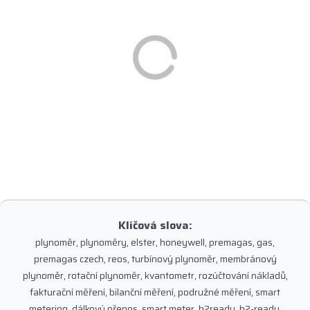
Klíčová slova:
plynoměr, plynoměry, elster, honeywell, premagas, gas,
premagas czech, reos, turbínový plynoměr, membránový
plynoměr, rotační plynoměr, kvantometr, rozúčtování nákladů,
fakturační měření, bilanční měření, podružné měření, smart
metering, dálkový přenos, smart meter, h2ready, h2-ready,