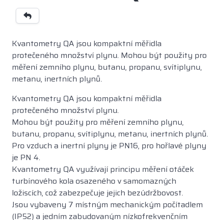
Kvantometry QA jsou kompaktní měřidla
protečeného množství plynu. Mohou být použity pro
měření zemního plynu, butanu, propanu, svítiplynu,
metanu, inertních plynů.
Kvantometry QA jsou kompaktní měřidla
protečeného množství plynu.
Mohou být použity pro měření zemního plynu,
butanu, propanu, svítiplynu, metanu, inertních plynů.
Pro vzduch a inertní plyny je PN16, pro hořlavé plyny
je PN 4.
Kvantometry QA využívají principu měření otáček
turbínového kola osazeného v samomazných
ložiscích, což zabezpečuje jejich bezúdržbovost.
Jsou vybaveny 7 místným mechanickým počítadlem
(IP52) a jedním zabudovaným nízkofrekvenčním