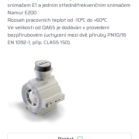
snímačem E1 a jedním středněfrekvenčním snímačem
Namur E200.
Rozsah pracovních teplot od -10°C do +60°C.
Ve velikosti od QA65 je dodáván v provedení
bezpřírubovém (uchycení mezi dvě příruby PN10/16
EN 1092-1, příp. CLASS 150).
Poptat