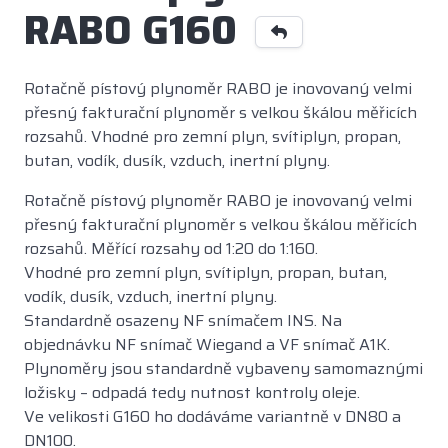
RABO G160
Rotačně pístový plynoměr RABO je inovovaný velmi
přesný fakturační plynoměr s velkou škálou měřicích
rozsahů. Vhodné pro zemní plyn, svítiplyn, propan,
butan, vodík, dusík, vzduch, inertní plyny.
Rotačně pístový plynoměr RABO je inovovaný velmi
přesný fakturační plynoměr s velkou škálou měřicích
rozsahů. Měřící rozsahy od 1:20 do 1:160.
Vhodné pro zemní plyn, svítiplyn, propan, butan,
vodík, dusík, vzduch, inertní plyny.
Standardně osazeny NF snímačem INS. Na
objednávku NF snímač Wiegand a VF snímač A1K.
Plynoměry jsou standardně vybaveny samomaznými
ložisky – odpadá tedy nutnost kontroly oleje.
Ve velikosti G160 ho dodáváme variantně v DN80 a
DN100.