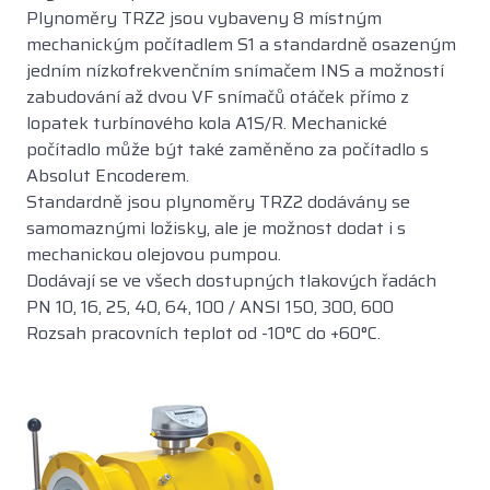
Plynoměry TRZ2 jsou vybaveny 8 místným
mechanickým počítadlem S1 a standardně osazeným
jedním nízkofrekvenčním snímačem INS a možností
zabudování až dvou VF snímačů otáček přímo z
lopatek turbínového kola A1S/R. Mechanické
počítadlo může být také zaměněno za počítadlo s
Absolut Encoderem.
Standardně jsou plynoměry TRZ2 dodávány se
samomaznými ložisky, ale je možnost dodat i s
mechanickou olejovou pumpou.
Dodávají se ve všech dostupných tlakových řadách
PN 10, 16, 25, 40, 64, 100 / ANSI 150, 300, 600
Rozsah pracovních teplot od -10°C do +60°C.